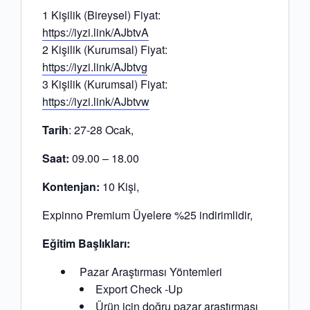
1 Kişilik (Bireysel) Fiyat:
https://iyzi.link/AJbtvA
2 Kişilik (Kurumsal) Fiyat:
https://iyzi.link/AJbtvg
3 Kişilik (Kurumsal) Fiyat:
https://iyzi.link/AJbtvw
Tarih
: 27-28 Ocak,
Saat:
09.00 – 18.00
Kontenjan:
10 Kişi,
Expinno Premium Üyelere %25 indirimlidir,
Eğitim Başlıkları:
Pazar Araştırması Yöntemleri
Export Check -Up
Ürün için doğru pazar araştırması