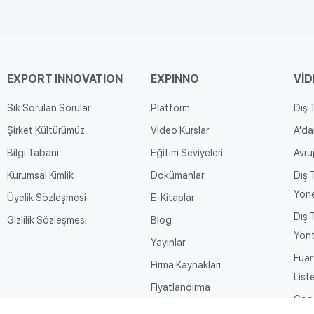
EXPORT INNOVATION​
EXPINNO
Vİ
Sık Sorulan Sorular
Platform
Dış 
Şirket Kültürümüz
Video Kurslar
A'da
Bilgi Tabanı
Eğitim Seviyeleri
Avru
Kurumsal Kimlik
Dokümanlar
Dış 
Yöne
Üyelik Sözleşmesi
E-Kitaplar
Dış 
Gizlilik Sözleşmesi
Blog
Yönt
Yayınlar
Fuar
Firma Kaynakları
Liste
Fiyatlandırma
Goog
Expinno'da Eğitmen Olun