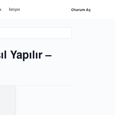
a
İletişim
Oturum Aç
l Yapılır –