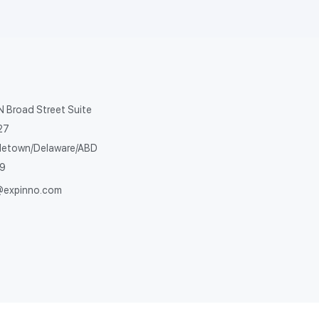
N Broad Street Suite
27
letown/Delaware/ABD
9​
@expinno.com