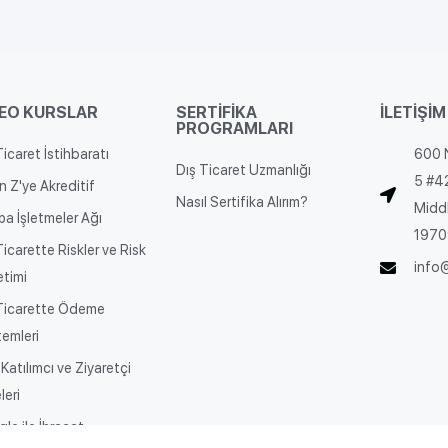
DEO KURSLAR
SERTİFİKA
İLETİŞİM
PROGRAMLARI
Ticaret İstihbaratı
600 
Dış Ticaret Uzmanlığı
5 #4
n Z'ye Akreditif
Nasıl Sertifika Alırım?
Midd
pa İşletmeler Ağı
1970
Ticarette Riskler ve Risk
info
timi
Ticarette Ödeme
emleri
 Katılımcı ve Ziyaretçi
leri
le ile İhracat