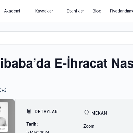
Akademi
Kaynaklar
Etkinlikler
Blog
Fiyatlandırm
ibaba’da E-İhracat Nası
C+3
DETAYLAR
MEKAN
Tarih:
Zoom
5 Mart 2024